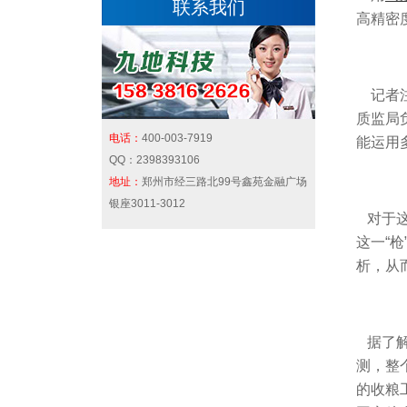
联系我们
高精密
记者注
质监局
电话：
400-003-7919
能运用
QQ：
2398393106
地址：
郑州市经三路北99号鑫苑金融广场
银座3011-3012
对于这
这一“
析，从
据了解
测，整
的收粮