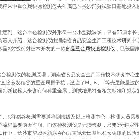
度稻米中重金属快速检测仪去年底已在长沙部分试验田基地投入
意到，这台白色检测仪外形像一台小型微波炉，只有55厘米长、3
负责人介绍，这台检测仪由湖南省食品安全生产工程技术研究中
多晶X射线衍射技术开发的一款
食品重金属快速检测仪
，已获国
台检测仪的检测原理，湖南省食品安全生产工程技术研究中心主任
枪”直接激发稻谷的重金属原子核，激发了M、K、L等壳层能量
而判断被检大米含有何种重金属，测试结果符合相关标准和规定
，以往稻谷检测需要送样到市级及以上检测中心，检测人员需要
个流程需要两天时间。而这种检测仪是无损检测，只要3分钟定性
工作中，长沙市望城区新康乡的万亩试验田基地和长株潭的试验