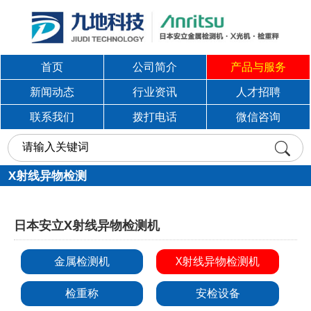
首页
公司简介
产品与服务
新闻动态
行业资讯
人才招聘
联系我们
拨打电话
微信咨询

X射线异物检测
机
日本安立X射线异物检测机
金属检测机
X射线异物检测机
检重称
安检设备