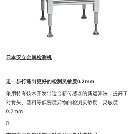
日本安立
金属检测机
进一步打造出更好的检测灵敏度0.2mm
采用特有技术开发出适合新传感器的新运算法，提高了
对骨头、塑料等低密度异物的检测灵敏度，灵敏度
0.2mm
